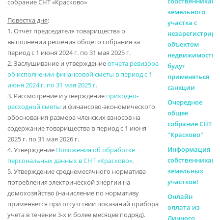
собственникам
собрание СНТ «Красково»
земельного
Повестка дня
:
участка с
1. Отчёт председателя товарищества о
незарегистрир
выполнении решения общего собрания за
объектом
период с 1 июня 2024 г. по 31 мая 2025 г.
недвижимости
2. Заслушивание и утверждение
отчета ревизора
будут
об исполнении финансовой сметы в период с 1
применяться
июня 2024 г. по 31 мая 2025 г.
санкции
3. Рассмотрение и утверждение
приходно-
Очередное
расходной сметы
и финансово-экономического
общее
обоснования размера членских взносов на
собрание СНТ
содержание товарищества в период с 1 июня
"Красково"
2025 г. по 31 мая 2026 г.
Информация
4. Утверждение
Положения об обработке
собственникам
персональных данных в СНТ «Красково»
.
земельных
5. Утверждение среднемесячного норматива
участков!
потребления электрической энергии на
домохозяйство (начисление по нормативу
Онлайн
применяется при отсутствии показаний прибора
оплата из
учета в течение 3-х и более месяцев подряд).
Личного