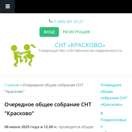
Перейти к основному содержанию
+7 (495) 501-25-27
ВХОД
РЕГИСТРАЦИЯ
СНТ «КРАСКОВО»
Товарищество собственников недвижимости
Вы здесь
Главная
» Очередное общее собрание СНТ
Очередное
"Красково"
общее
собрание СНТ
Очередное общее собрание СНТ
«Красково»
"Красково"
В
Подмосковье
к
08 июня 2025 года в 12.00 ч.
проводится общее