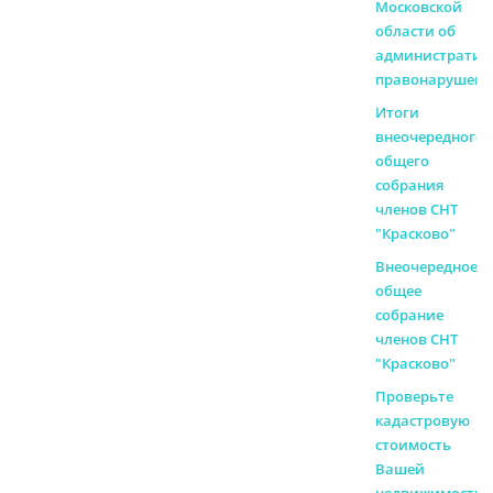
Московской
области об
административ
правонарушени
Итоги
внеочередного
общего
собрания
членов СНТ
"Красково"
Внеочередное
общее
собрание
членов СНТ
"Красково"
Проверьте
кадастровую
стоимость
Вашей