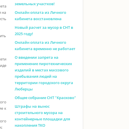
земельных участков!
чета
и на
Онлайн оплата из Личного
есть
кабинета восстановлена
Новый расчет за мусор в СНТ в
2025 году!
вить
Онлайн оплата из Личного
кабинета временно не работает
О введении запрета на
ети
применение пиротехнических
виде
изделий в местах массового
пребывания людей на
территории городского округа
Люберцы
Общее собрание СНТ "Красково"
кого
Штрафы на вынос
ие к
строительного мусора на
контейнерные площадки для
ого
накопления ТКО
и;