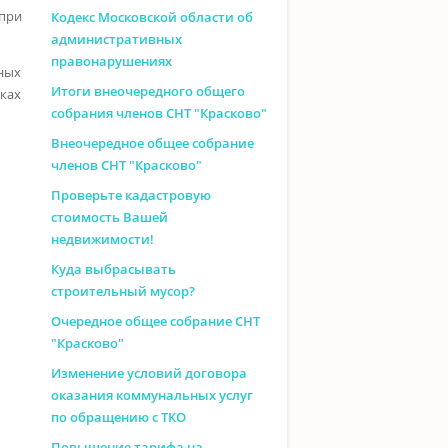
при
Кодекс Московской области об
административных
правонарушениях
ных
Итоги внеочередного общего
ках
собрания членов СНТ "Красково"
Внеочередное общее собрание
членов СНТ "Красково"
Проверьте кадастровую
стоимость Вашей
недвижимости!
Куда выбрасывать
строительный мусор?
Очередное общее собрание СНТ
"Красково"
Изменение условий договора
оказания коммунальных услуг
по обращению с ТКО
Повышение тарифа на