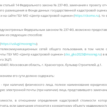
м статьей 14 Федерального закона № 237-ФЗ, замечания к проекту от
ы его размещения в Фонде данных государственной кадастровой оценк
) и на сайте ГБУ МО «Центр кадастровой оценки» (
https://ckomo.ru
), то 
предусмотренных Федеральным законом № 237-ФЗ, возможно предоста
ним из следующих способов:
(
https://uslugi/mosreg/ru
);
телекоммуникационных сетей общего пользования, в том числе с
очты ГБУ МО «Центр кадастровой оценки» (
cko_gko2023@mosreg.ru
) в 
ого ЭЦП;
407, Московская область, г. Красногорск, бульвар Строителей, д.1.
ожением его сути должно содержать:
 - при наличии) физического лица, полное наименование юридичес
дрес электронной почты (при наличии) лица, представившего замечан
жимости, в отношении определения кадастровой стоимости котор
отчета, если замечание относится к конкретному объекту недвижимост