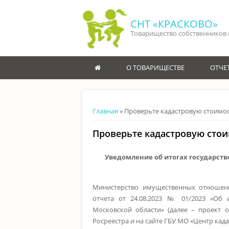
Перейти к основному содержанию
СНТ «КРАСКОВО»
Товарищество собственников
ГЛАВНАЯ
О ТОВАРИЩЕСТВЕ
ОТЧЕ
Вы здесь
Главная
» Проверьте кадастровую стоимо
Проверьте кадастровую сто
Уведомление об итогах государст
Министерство имущественных отношени
отчета от 24.08.2023 № 01/2023 «Об 
Московской области» (далее – проект 
Росреестра и на сайте ГБУ МО «Центр кад