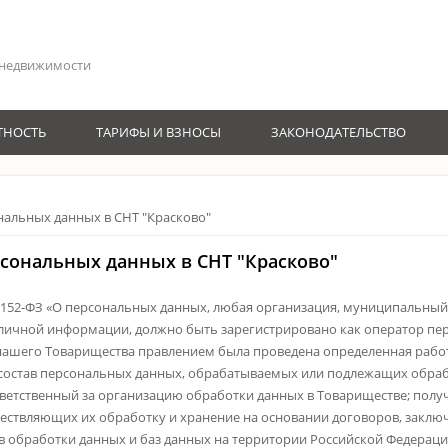
 недвижимости
ТНОСТЬ
ТАРИФЫ И ВЗНОСЫ
ЗАКОНОДАТЕЛЬСТВО
нальных данных в СНТ "Красково"
сональных данных в СНТ "Красково"
№152-ФЗ «О персональных данных, любая организация, муниципальный
 личной информации, должно быть зарегистрировано как оператор пе
и нашего Товарищества правлением была проведена определенная раб
и состав персональных данных, обрабатываемых или подлежащих обра
ответственный за организацию обработки данных в Товариществе; полу
ствляющих их обработку и хранение на основании договоров, заклю
обработки данных и баз данных на территории Российской Федерации