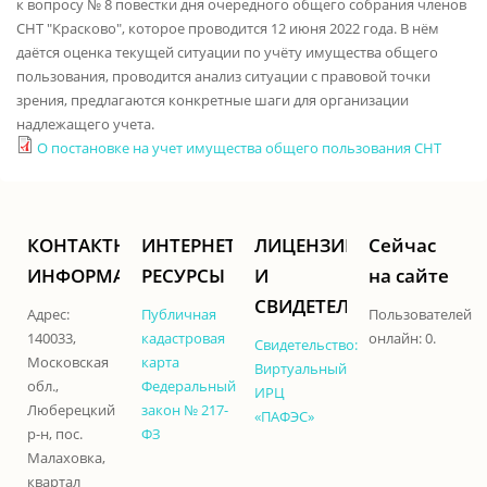
к вопросу № 8 повестки дня очередного общего собрания членов
СНТ "Красково", которое проводится 12 июня 2022 года. В нём
даётся оценка текущей ситуации по учёту имущества общего
пользования, проводится анализ ситуации с правовой точки
зрения, предлагаются конкретные шаги для организации
надлежащего учета.
О постановке на учет имущества общего пользования СНТ
КОНТАКТНАЯ
ИНТЕРНЕТ-
ЛИЦЕНЗИИ
Сейчас
ИНФОРМАЦИЯ
РЕСУРСЫ
И
на сайте
СВИДЕТЕЛЬСТВА
Адрес:
Публичная
Пользователей
140033,
кадастровая
онлайн: 0.
Свидетельство:
Московская
карта
Виртуальный
обл.,
Федеральный
ИРЦ
Люберецкий
закон № 217-
«ПАФЭС»
р-н, пос.
ФЗ
Малаховка,
квартал