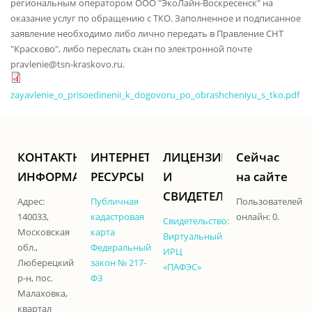
региональным оператором ООО "ЭкоЛайн-Воскресенск" на
оказание услуг по обращению с ТКО. Заполненное и подписанное
заявление необходимо либо лично передать в Правление СНТ
"Красково", либо переслать скан по электронной почте
pravlenie@tsn-kraskovo.ru.
zayavlenie_o_prisoedinenii_k_dogovoru_po_obrashcheniyu_s_tko.pdf
КОНТАКТНАЯ
ИНТЕРНЕТ-
ЛИЦЕНЗИИ
Сейчас
ИНФОРМАЦИЯ
РЕСУРСЫ
И
на сайте
СВИДЕТЕЛЬСТВА
Адрес:
Публичная
Пользователей
140033,
кадастровая
онлайн: 0.
Свидетельство:
Московская
карта
Виртуальный
обл.,
Федеральный
ИРЦ
Люберецкий
закон № 217-
«ПАФЭС»
р-н, пос.
ФЗ
Малаховка,
квартал