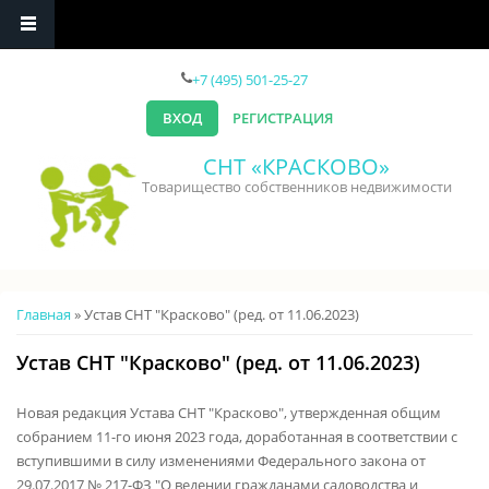
Перейти к основному содержанию
+7 (495) 501-25-27
ВХОД
РЕГИСТРАЦИЯ
СНТ «КРАСКОВО»
Товарищество собственников недвижимости
Вы здесь
Главная
» Устав СНТ "Красково" (ред. от 11.06.2023)
Устав СНТ "Красково" (ред. от 11.06.2023)
Новая редакция Устава СНТ "Красково", утвержденная общим
собранием 11-го июня 2023 года, доработанная в соответствии с
вступившими в силу изменениями Федерального закона от
29.07.2017 № 217-ФЗ "О ведении гражданами садоводства и