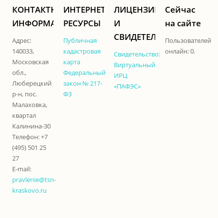
КОНТАКТНАЯ
ИНТЕРНЕТ-
ЛИЦЕНЗИИ
Сейчас
ИНФОРМАЦИЯ
РЕСУРСЫ
И
на сайте
СВИДЕТЕЛЬСТВА
Адрес:
Публичная
Пользователей
140033,
кадастровая
онлайн: 0.
Свидетельство:
Московская
карта
Виртуальный
обл.,
Федеральный
ИРЦ
Люберецкий
закон № 217-
«ПАФЭС»
р-н, пос.
ФЗ
Малаховка,
квартал
Калинина-30
Телефон: +7
(495) 501 25
27
E-mail:
pravlenie@tsn-
kraskovo.ru